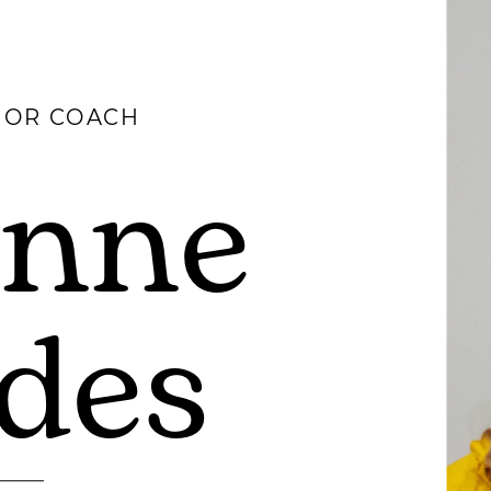
HOR COACH
anne
des